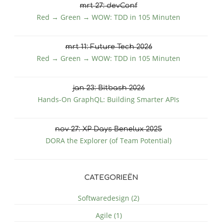
mrt
27
: devConf
Red → Green → WOW: TDD in 105 Minuten
mrt
11
: Future Tech 2026
Red → Green → WOW: TDD in 105 Minuten
jan
23
: Bitbash 2026
Hands-On GraphQL: Building Smarter APIs
nov
27
: XP Days Benelux 2025
DORA the Explorer (of Team Potential)
CATEGORIEËN
Softwaredesign (2)
Agile (1)