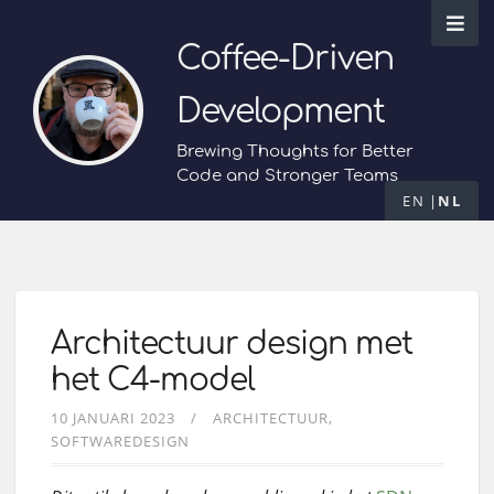
Coffee-Driven
Development
Brewing Thoughts for Better
Code and Stronger Teams
EN
NL
Architectuur design met
het C4-model
10 JANUARI 2023
ARCHITECTUUR
SOFTWAREDESIGN